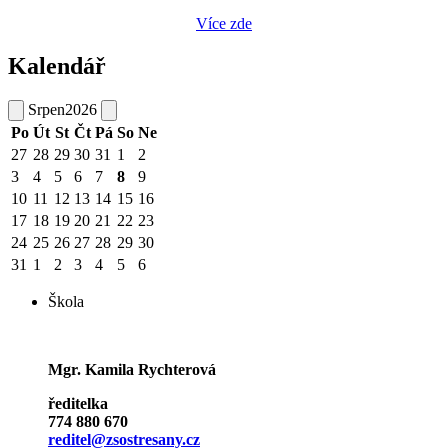
Více zde
Kalendář
Srpen
2026
Po
Út
St
Čt
Pá
So
Ne
27
28
29
30
31
1
2
3
4
5
6
7
8
9
10
11
12
13
14
15
16
17
18
19
20
21
22
23
24
25
26
27
28
29
30
31
1
2
3
4
5
6
Škola
Mgr. Kamila Rychterová
ředitelka
774 880 670
reditel@zsostresany.cz