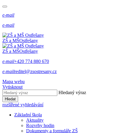
e-mail
e-mail
ZŠ a MŠ
Ostřešany
ZŠ a MŠ
Ostřešany
e-mail
+420 774 880 670
e-mail
reditel@zsostresany.cz
Mapa webu
Vytisknout
Hledaný výraz
Hledat
rozšířené vyhledávání
Základní škola
Aktuality
Rozvrhy hodin
Dokumenty a formuláře ZŠ