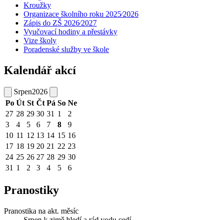
Kroužky
Organizace školního roku 2025⁄2026
Zápis do ZŠ 2026⁄2027
Vyučovací hodiny a přestávky
Vize školy
Poradenské služby ve škole
Kalendář akcí
Srpen
2026
Po
Út
St
Čt
Pá
So
Ne
27
28
29
30
31
1
2
3
4
5
6
7
8
9
10
11
12
13
14
15
16
17
18
19
20
21
22
23
24
25
26
27
28
29
30
31
1
2
3
4
5
6
Pranostiky
Pranostika na akt. měsíc
Srpen k zimě hledí a rád vodu cedí.