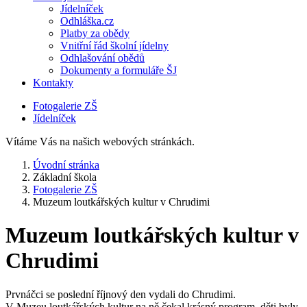
Jídelníček
Odhláška.cz
Platby za obědy
Vnitřní řád školní jídelny
Odhlašování obědů
Dokumenty a formuláře ŠJ
Kontakty
Fotogalerie ZŠ
Jídelníček
Vítáme Vás na našich webových stránkách.
Úvodní stránka
Základní škola
Fotogalerie ZŠ
Muzeum loutkářských kultur v Chrudimi
Muzeum loutkářských kultur v
Chrudimi
Prvnáčci se poslední říjnový den vydali do Chrudimi.
V Muzeu loutkářských kultur na ně čekal krásný program, děti byly