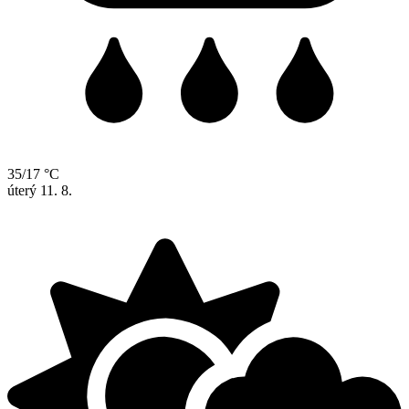
35/17 °C
úterý
11. 8.