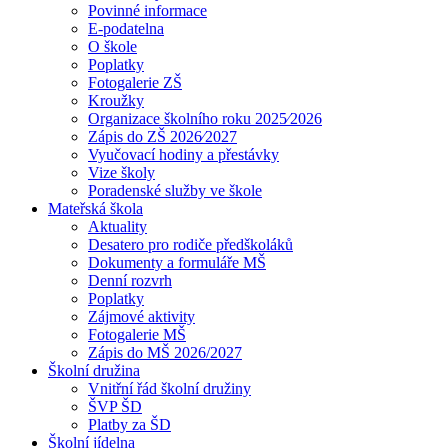
Povinné informace
E-podatelna
O škole
Poplatky
Fotogalerie ZŠ
Kroužky
Organizace školního roku 2025⁄2026
Zápis do ZŠ 2026⁄2027
Vyučovací hodiny a přestávky
Vize školy
Poradenské služby ve škole
Mateřská škola
Aktuality
Desatero pro rodiče předškoláků
Dokumenty a formuláře MŠ
Denní rozvrh
Poplatky
Zájmové aktivity
Fotogalerie MŠ
Zápis do MŠ 2026/2027
Školní družina
Vnitřní řád školní družiny
ŠVP ŠD
Platby za ŠD
Školní jídelna