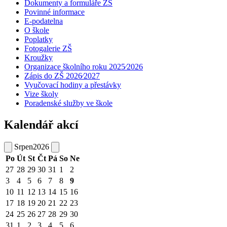
Dokumenty a formuláře ZŠ
Povinné informace
E-podatelna
O škole
Poplatky
Fotogalerie ZŠ
Kroužky
Organizace školního roku 2025⁄2026
Zápis do ZŠ 2026⁄2027
Vyučovací hodiny a přestávky
Vize školy
Poradenské služby ve škole
Kalendář akcí
Srpen
2026
Po
Út
St
Čt
Pá
So
Ne
27
28
29
30
31
1
2
3
4
5
6
7
8
9
10
11
12
13
14
15
16
17
18
19
20
21
22
23
24
25
26
27
28
29
30
31
1
2
3
4
5
6