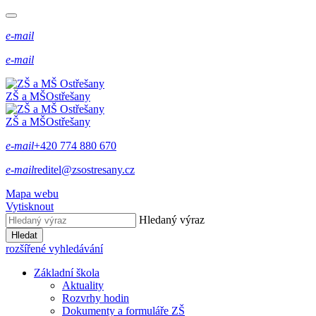
e-mail
e-mail
ZŠ a MŠ
Ostřešany
ZŠ a MŠ
Ostřešany
e-mail
+420 774 880 670
e-mail
reditel@zsostresany.cz
Mapa webu
Vytisknout
Hledaný výraz
Hledat
rozšířené vyhledávání
Základní škola
Aktuality
Rozvrhy hodin
Dokumenty a formuláře ZŠ