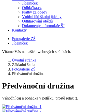
Jídelníček
Odhláška.cz
Platby za obědy
Vnitřní řád školní jídelny
Odhlašování obědů
Dokumenty a formuláře ŠJ
Kontakty
Fotogalerie ZŠ
Jídelníček
Vítáme Vás na našich webových stránkách.
Úvodní stránka
Základní škola
Fotogalerie ZŠ
Předvánoční družina
Předvánoční družina
Vánoční čaj a pohádka v pelíšku, prostě relax :).