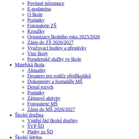
Povinné informace
E-podatelna
O škole
Poplatky
Fotogalerie ZŠ
Kroužky
Organizace školního roku 2025⁄2026
Zápis do ZŠ 2026⁄2027
Vyučovací hodiny a přestávky
Vize školy
Poradenské služby ve škole
Mateřská škola
Aktuality
Desatero pro rodiče předškoláků
Dokumenty a formuláře MŠ
Denní rozvrh
Poplatky
Zájmové aktivity
Fotogalerie MŠ
Zápis do MŠ 2026/2027
Školní družina
Vnitřní řád školní družiny
ŠVP ŠD
Platby za ŠD
Školní jídelna