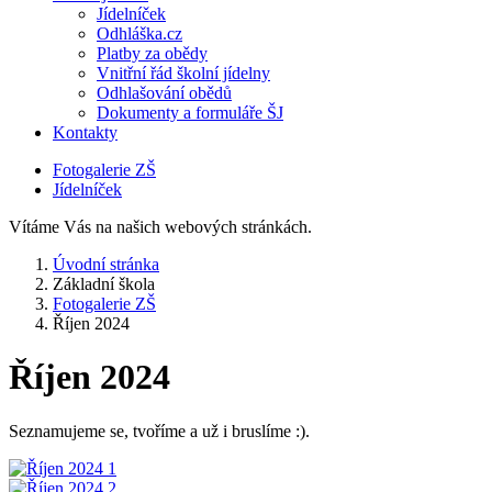
Jídelníček
Odhláška.cz
Platby za obědy
Vnitřní řád školní jídelny
Odhlašování obědů
Dokumenty a formuláře ŠJ
Kontakty
Fotogalerie ZŠ
Jídelníček
Vítáme Vás na našich webových stránkách.
Úvodní stránka
Základní škola
Fotogalerie ZŠ
Říjen 2024
Říjen 2024
Seznamujeme se, tvoříme a už i bruslíme :).