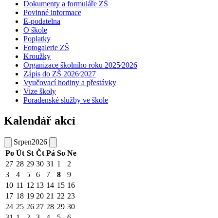
Dokumenty a formuláře ZŠ
Povinné informace
E-podatelna
O škole
Poplatky
Fotogalerie ZŠ
Kroužky
Organizace školního roku 2025⁄2026
Zápis do ZŠ 2026⁄2027
Vyučovací hodiny a přestávky
Vize školy
Poradenské služby ve škole
Kalendář akcí
Srpen
2026
Po
Út
St
Čt
Pá
So
Ne
27
28
29
30
31
1
2
3
4
5
6
7
8
9
10
11
12
13
14
15
16
17
18
19
20
21
22
23
24
25
26
27
28
29
30
31
1
2
3
4
5
6