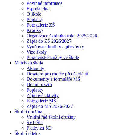
Povinné informace
E-podatelna
O škole
Poplatky
Fotogalerie ZŠ
Kroužky
Organizace školního roku 2025⁄2026
Zápis do ZŠ 2026⁄2027
Vyučovací hodiny a přestávky
Vize školy
Poradenské služby ve škole
Mateřská škola
Aktuality
Desatero pro rodiče předškoláků
Dokumenty a formuláře MŠ
Denní rozvrh
Poplatky
Zájmové aktivity
Fotogalerie MŠ
Zápis do MŠ 2026/2027
Školní družina
Vnitřní řád školní družiny
ŠVP ŠD
Platby za ŠD
Školní jídelna