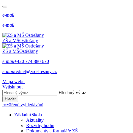
e-mail
e-mail
ZŠ a MŠ
Ostřešany
ZŠ a MŠ
Ostřešany
e-mail
+420 774 880 670
e-mail
reditel@zsostresany.cz
Mapa webu
Vytisknout
Hledaný výraz
Hledat
rozšířené vyhledávání
Základní škola
Aktuality
Rozvrhy hodin
Dokumenty a formuláře ZŠ