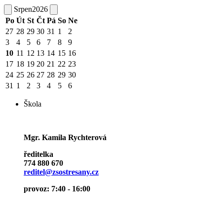
Srpen
2026
Po
Út
St
Čt
Pá
So
Ne
27
28
29
30
31
1
2
3
4
5
6
7
8
9
10
11
12
13
14
15
16
17
18
19
20
21
22
23
24
25
26
27
28
29
30
31
1
2
3
4
5
6
Škola
Mgr. Kamila Rychterová
ředitelka
774 880 670
reditel@zsostresany.cz
provoz: 7:40 - 16:00