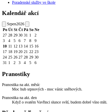
Poradenské služby ve škole
Kalendář akcí
Srpen
2026
Po
Út
St
Čt
Pá
So
Ne
27
28
29
30
31
1
2
3
4
5
6
7
8
9
10
11
12
13
14
15
16
17
18
19
20
21
22
23
24
25
26
27
28
29
30
31
1
2
3
4
5
6
Pranostiky
Pranostika na akt. měsíc
Moc hub srpnových - moc vánic sněhových.
Pranostika na akt. den
Když o svatém Vavřinci slunce svítí, budem dobré víno míti.