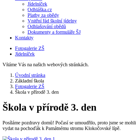
Jídelníček
Odhláška.cz
Platby za obědy
Vnitřní řád školní jídelny
Odhlašování obědů
Dokumenty a formuláře ŠJ
Kontakty
Fotogalerie ZŠ
Jídelníček
Vítáme Vás na našich webových stránkách.
Úvodní stránka
Základní škola
Fotogalerie ZŠ
Škola v přírodě 3. den
Škola v přírodě 3. den
Posíláme pozdravy domů! Počasí se umoudřilo, proto jsme se mohli
vydat na pochoďák k Památnému stromu Klokočovské lípě.