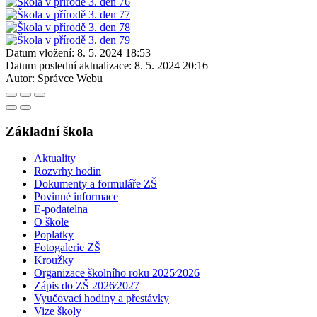
Datum vložení:
8. 5. 2024 18:53
Datum poslední aktualizace:
8. 5. 2024 20:16
Autor:
Správce Webu
Základní škola
Aktuality
Rozvrhy hodin
Dokumenty a formuláře ZŠ
Povinné informace
E-podatelna
O škole
Poplatky
Fotogalerie ZŠ
Kroužky
Organizace školního roku 2025⁄2026
Zápis do ZŠ 2026⁄2027
Vyučovací hodiny a přestávky
Vize školy