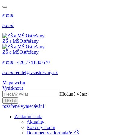
e-mail
e-mail
ZŠ a MŠ
Ostřešany
ZŠ a MŠ
Ostřešany
e-mail
+420 774 880 670
e-mail
reditel@zsostresany.cz
Mapa webu
Vytisknout
Hledaný výraz
Hledat
rozšířené vyhledávání
Základní škola
Aktuality
Rozvrhy hodin
Dokumenty a formuláře ZŠ