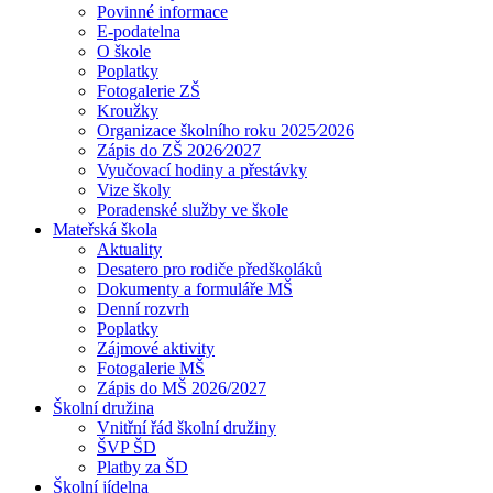
Povinné informace
E-podatelna
O škole
Poplatky
Fotogalerie ZŠ
Kroužky
Organizace školního roku 2025⁄2026
Zápis do ZŠ 2026⁄2027
Vyučovací hodiny a přestávky
Vize školy
Poradenské služby ve škole
Mateřská škola
Aktuality
Desatero pro rodiče předškoláků
Dokumenty a formuláře MŠ
Denní rozvrh
Poplatky
Zájmové aktivity
Fotogalerie MŠ
Zápis do MŠ 2026/2027
Školní družina
Vnitřní řád školní družiny
ŠVP ŠD
Platby za ŠD
Školní jídelna