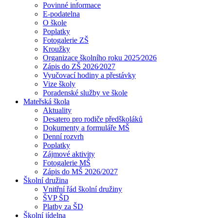
Povinné informace
E-podatelna
O škole
Poplatky
Fotogalerie ZŠ
Kroužky
Organizace školního roku 2025⁄2026
Zápis do ZŠ 2026⁄2027
Vyučovací hodiny a přestávky
Vize školy
Poradenské služby ve škole
Mateřská škola
Aktuality
Desatero pro rodiče předškoláků
Dokumenty a formuláře MŠ
Denní rozvrh
Poplatky
Zájmové aktivity
Fotogalerie MŠ
Zápis do MŠ 2026/2027
Školní družina
Vnitřní řád školní družiny
ŠVP ŠD
Platby za ŠD
Školní jídelna