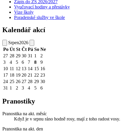
Zápis do ZŠ 2026⁄2027
Vyučovací hodiny a přestávky
Vize školy
Poradenské služby ve škole
Kalendář akcí
Srpen
2026
Po
Út
St
Čt
Pá
So
Ne
27
28
29
30
31
1
2
3
4
5
6
7
8
9
10
11
12
13
14
15
16
17
18
19
20
21
22
23
24
25
26
27
28
29
30
31
1
2
3
4
5
6
Pranostiky
Pranostika na akt. měsíc
Když je v srpnu ráno hodně rosy, mají z toho radost vosy.
Pranostika na akt. den