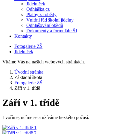
Jídelníček
Odhláška.cz
Platby za obědy
Vnitřní řád školní jídelny
Odhlašování obědů
Dokumenty a formuláře ŠJ
Kontakty
Fotogalerie ZŠ
Jídelníček
Vítáme Vás na našich webových stránkách.
Úvodní stránka
Základní škola
Fotogalerie ZŠ
Září v 1. třídě
Září v 1. třídě
Tvoříme, učíme se a užíváme hezkého počasí.