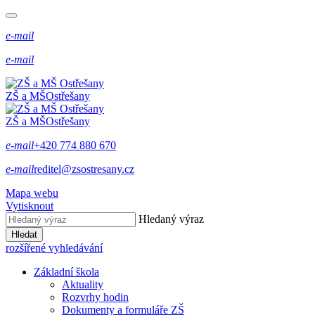
e-mail
e-mail
ZŠ a MŠ
Ostřešany
ZŠ a MŠ
Ostřešany
e-mail
+420 774 880 670
e-mail
reditel@zsostresany.cz
Mapa webu
Vytisknout
Hledaný výraz
Hledat
rozšířené vyhledávání
Základní škola
Aktuality
Rozvrhy hodin
Dokumenty a formuláře ZŠ