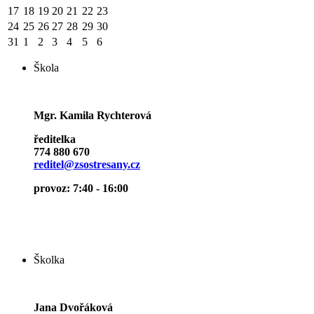
17
18
19
20
21
22
23
24
25
26
27
28
29
30
31
1
2
3
4
5
6
Škola
Mgr. Kamila Rychterová
ředitelka
774 880 670
reditel@zsostresany.cz
provoz: 7:40 - 16:00
Školka
Jana Dvořáková