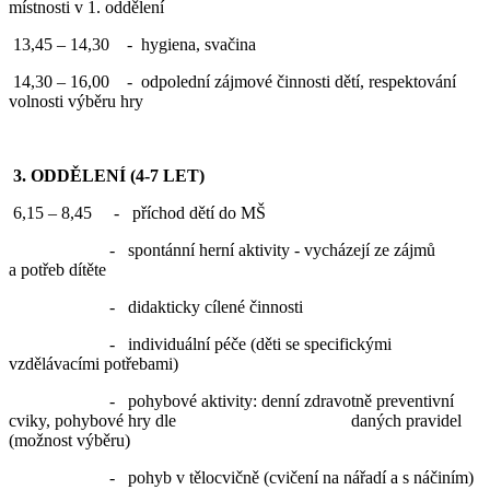
místnosti v 1. oddělení
13,45 – 14,30 - hygiena, svačina
14,30 – 16,00 - odpolední zájmové činnosti dětí, respektování
volnosti výběru hry
3. ODDĚLENÍ (4-7 LET)
6,15 – 8,45 - příchod dětí do MŠ
- spontánní herní aktivity - vycházejí ze zájmů
a potřeb dítěte
- didakticky cílené činnosti
- individuální péče (děti se specifickými
vzdělávacími potřebami)
- pohybové aktivity: denní zdravotně preventivní
cviky, pohybové hry dle daných pravidel
(možnost výběru)
- pohyb v tělocvičně (cvičení na nářadí a s náčiním)