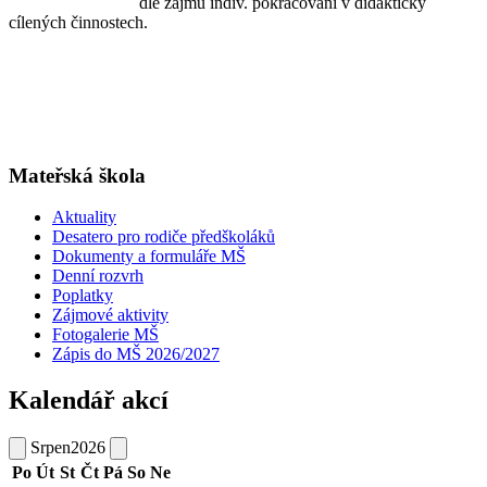
dle zájmu indiv. pokračování v didakticky
cílených činnostech.
Mateřská škola
Aktuality
Desatero pro rodiče předškoláků
Dokumenty a formuláře MŠ
Denní rozvrh
Poplatky
Zájmové aktivity
Fotogalerie MŠ
Zápis do MŠ 2026/2027
Kalendář akcí
Srpen
2026
Po
Út
St
Čt
Pá
So
Ne