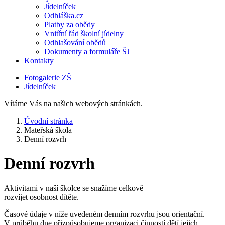
Jídelníček
Odhláška.cz
Platby za obědy
Vnitřní řád školní jídelny
Odhlašování obědů
Dokumenty a formuláře ŠJ
Kontakty
Fotogalerie ZŠ
Jídelníček
Vítáme Vás na našich webových stránkách.
Úvodní stránka
Mateřská škola
Denní rozvrh
Denní rozvrh
Aktivitami v naší školce se snažíme celkově
rozvíjet osobnost dítěte.
Časové údaje v níže uvedeném denním rozvrhu jsou orientační.
V průběhu dne přizpůsobujeme organizaci činností dětí jejich