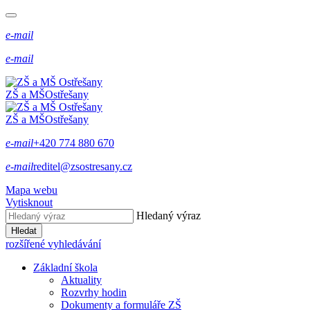
e-mail
e-mail
ZŠ a MŠ
Ostřešany
ZŠ a MŠ
Ostřešany
e-mail
+420 774 880 670
e-mail
reditel@zsostresany.cz
Mapa webu
Vytisknout
Hledaný výraz
Hledat
rozšířené vyhledávání
Základní škola
Aktuality
Rozvrhy hodin
Dokumenty a formuláře ZŠ