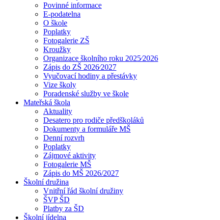
Povinné informace
E-podatelna
O škole
Poplatky
Fotogalerie ZŠ
Kroužky
Organizace školního roku 2025⁄2026
Zápis do ZŠ 2026⁄2027
Vyučovací hodiny a přestávky
Vize školy
Poradenské služby ve škole
Mateřská škola
Aktuality
Desatero pro rodiče předškoláků
Dokumenty a formuláře MŠ
Denní rozvrh
Poplatky
Zájmové aktivity
Fotogalerie MŠ
Zápis do MŠ 2026/2027
Školní družina
Vnitřní řád školní družiny
ŠVP ŠD
Platby za ŠD
Školní jídelna