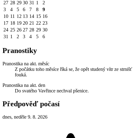
27
28
29
30
31
1
2
3
4
5
6
7
8
9
10
11
12
13
14
15
16
17
18
19
20
21
22
23
24
25
26
27
28
29
30
31
1
2
3
4
5
6
Pranostiky
Pranostika na akt. měsíc
Z počátku toho měsíce říká se, že opět studený vítr ze strnišť
fouká.
Pranostika na akt. den
Do svatého Vavřince nechval pšenice.
Předpověď počasí
dnes, neděle 9. 8. 2026