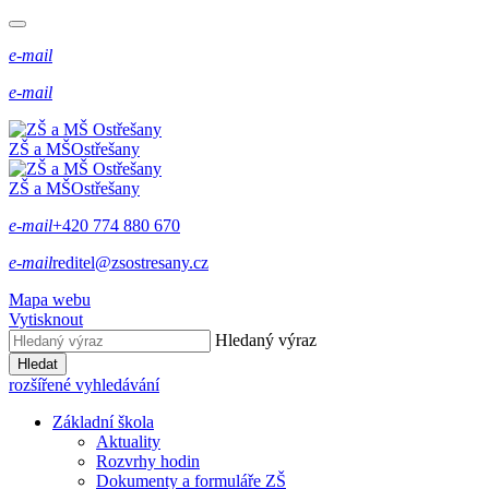
e-mail
e-mail
ZŠ a MŠ
Ostřešany
ZŠ a MŠ
Ostřešany
e-mail
+420 774 880 670
e-mail
reditel@zsostresany.cz
Mapa webu
Vytisknout
Hledaný výraz
Hledat
rozšířené vyhledávání
Základní škola
Aktuality
Rozvrhy hodin
Dokumenty a formuláře ZŠ