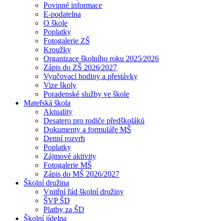
Povinné informace
E-podatelna
O škole
Poplatky
Fotogalerie ZŠ
Kroužky
Organizace školního roku 2025⁄2026
Zápis do ZŠ 2026⁄2027
Vyučovací hodiny a přestávky
Vize školy
Poradenské služby ve škole
Mateřská škola
Aktuality
Desatero pro rodiče předškoláků
Dokumenty a formuláře MŠ
Denní rozvrh
Poplatky
Zájmové aktivity
Fotogalerie MŠ
Zápis do MŠ 2026/2027
Školní družina
Vnitřní řád školní družiny
ŠVP ŠD
Platby za ŠD
Školní jídelna