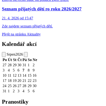
Seznam přijatých dětí ro roku 2026/2027
21. 4. 2026 od 15:47
Zde najdete seznam přijatých dětí.
Přejít na stránku Aktuality
Kalendář akcí
Srpen
2026
Po
Út
St
Čt
Pá
So
Ne
27
28
29
30
31
1
2
3
4
5
6
7
8
9
10
11
12
13
14
15
16
17
18
19
20
21
22
23
24
25
26
27
28
29
30
31
1
2
3
4
5
6
Pranostiky