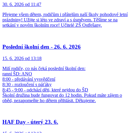
30. 6. 2026 od 11:47
Přejeme všem dětem, rodičům i přátelům naší školy pohodové letní
prázdniny! Užijte si léto ve zdraví a s úsměvem. Těšíme se na
setkání v novém školním roce! Učitelé ZŠ Ostřešany.
Poslední školní den - 26. 6. 2026
15. 6. 2026 od 13:18
Milí rodiče, co nás čeká poslední školní den:
ranní ŠD: ANO
8:00 - předávání vysvědčení
8:30 - rozloučení s páťáky
8:45 - 9:00 - odchází děti, které nejdou do ŠD
Školní družina bude fungovat do 12 hodin. Pokud máte zájem o
oběd, nezapomeňte ho dětem přihlásit. Děkujeme.
HAF Day - úterý 23. 6.