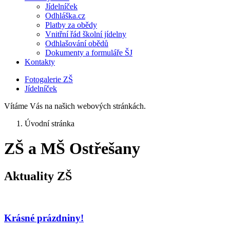
Jídelníček
Odhláška.cz
Platby za obědy
Vnitřní řád školní jídelny
Odhlašování obědů
Dokumenty a formuláře ŠJ
Kontakty
Fotogalerie ZŠ
Jídelníček
Vítáme Vás na našich webových stránkách.
Úvodní stránka
ZŠ a MŠ Ostřešany
Aktuality ZŠ
Krásné prázdniny!