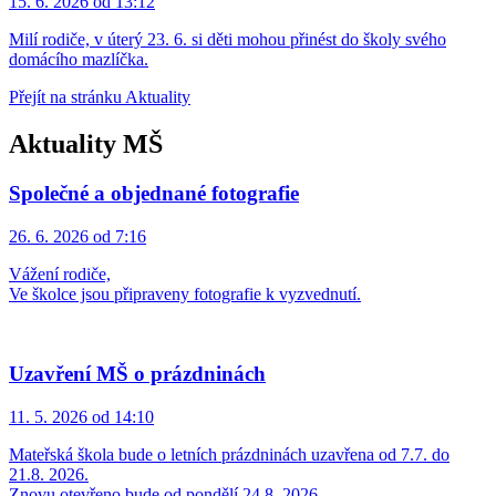
15. 6. 2026 od 13:12
Milí rodiče, v úterý 23. 6. si děti mohou přinést do školy svého
domácího mazlíčka.
Přejít na stránku Aktuality
Aktuality MŠ
Společné a objednané fotografie
26. 6. 2026 od 7:16
Vážení rodiče,
Ve školce jsou připraveny fotografie k vyzvednutí.
Uzavření MŠ o prázdninách
11. 5. 2026 od 14:10
Mateřská škola bude o letních prázdninách uzavřena od 7.7. do
21.8. 2026.
Znovu otevřeno bude od pondělí 24.8. 2026.