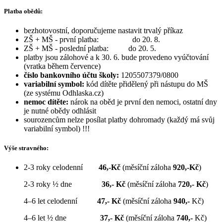
Platba obědů:
bezhotovostní, doporučujeme nastavit trvalý příkaz
ZŠ + MŠ - první platba: do 20. 8.
ZŠ + MŠ - poslední platba: do 20. 5.
platby jsou zálohové a k 30. 6. bude provedeno vyúčtování
(vratka během července)
číslo bankovního účtu školy:
1205507379/0800
variabilní symbol:
kód dítěte přidělený při nástupu do MŠ
(ze systému Odhlaska.cz)
nemoc dítěte:
nárok na oběd je první den nemoci, ostatní dny
je nutné obědy odhlásit
sourozencům nelze posílat platby dohromady (každý má svůj
variabilní symbol) !!!
Výše stravného:
2-3 roky celodenní
46,-
Kč
(měsíční záloha
920,-
Kč
)
2-3 roky ½ dne
36,-
Kč
(měsíční záloha
720,-
Kč
)
4–6 let celodenní
47,-
Kč
(měsíční záloha
940,-
Kč)
4–6 let ½ dne
37,-
Kč
(měsíční záloha
740,-
Kč)