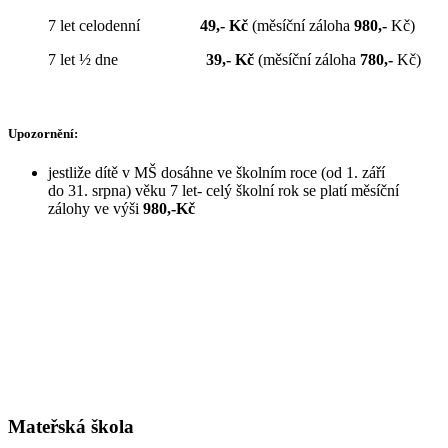
7 let celodenní
49,-
Kč
(měsíční záloha
980,-
Kč)
7 let ½ dne
39,-
Kč
(měsíční záloha
780,-
Kč)
Upozornění:
jestliže dítě v MŠ dosáhne ve školním roce (od 1. září
do 31. srpna) věku 7 let- celý školní rok se platí měsíční
zálohy ve výši
980,-Kč
Mateřská škola