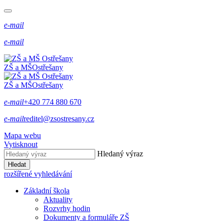
e-mail
e-mail
ZŠ a MŠ
Ostřešany
ZŠ a MŠ
Ostřešany
e-mail
+420 774 880 670
e-mail
reditel@zsostresany.cz
Mapa webu
Vytisknout
Hledaný výraz
Hledat
rozšířené vyhledávání
Základní škola
Aktuality
Rozvrhy hodin
Dokumenty a formuláře ZŠ