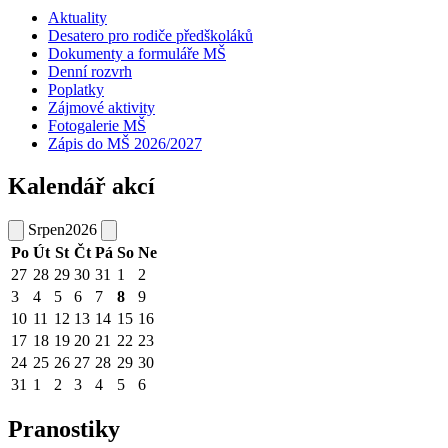
Aktuality
Desatero pro rodiče předškoláků
Dokumenty a formuláře MŠ
Denní rozvrh
Poplatky
Zájmové aktivity
Fotogalerie MŠ
Zápis do MŠ 2026/2027
Kalendář akcí
Srpen
2026
Po
Út
St
Čt
Pá
So
Ne
27
28
29
30
31
1
2
3
4
5
6
7
8
9
10
11
12
13
14
15
16
17
18
19
20
21
22
23
24
25
26
27
28
29
30
31
1
2
3
4
5
6
Pranostiky