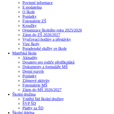
Povinné informace
E-podatelna
O škole
Poplatky
Fotogalerie ZŠ
Kroužky
Organizace školního roku 2025⁄2026
Zápis do ZŠ 2026⁄2027
Vyučovací hodiny a přestávky
Vize školy
Poradenské služby ve škole
Mateřská škola
Aktuality
Desatero pro rodiče předškoláků
Dokumenty a formuláře MŠ
Denní rozvrh
Poplatky
Zájmové aktivity
Fotogalerie MŠ
Zápis do MŠ 2026/2027
Školní družina
Vnitřní řád školní družiny
ŠVP ŠD
Platby za ŠD
Školní jídelna