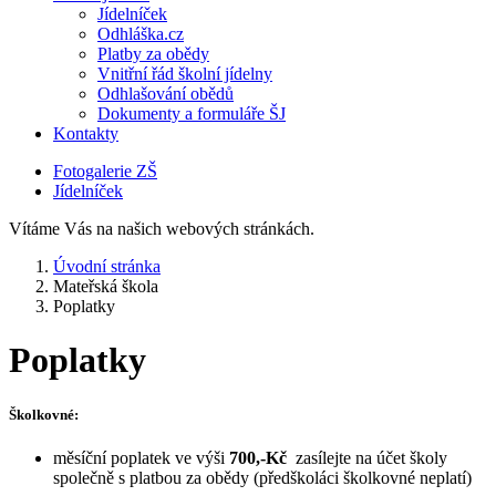
Jídelníček
Odhláška.cz
Platby za obědy
Vnitřní řád školní jídelny
Odhlašování obědů
Dokumenty a formuláře ŠJ
Kontakty
Fotogalerie ZŠ
Jídelníček
Vítáme Vás na našich webových stránkách.
Úvodní stránka
Mateřská škola
Poplatky
Poplatky
Školkovné:
měsíční poplatek ve výši
700,-Kč
zasílejte na účet školy
společně s platbou za obědy (předškoláci školkovné neplatí)