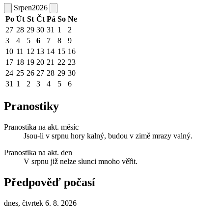
Srpen
2026
Po
Út
St
Čt
Pá
So
Ne
27
28
29
30
31
1
2
3
4
5
6
7
8
9
10
11
12
13
14
15
16
17
18
19
20
21
22
23
24
25
26
27
28
29
30
31
1
2
3
4
5
6
Pranostiky
Pranostika na akt. měsíc
Jsou-li v srpnu hory kalný, budou v zimě mrazy valný.
Pranostika na akt. den
V srpnu již nelze slunci mnoho věřit.
Předpověď počasí
dnes, čtvrtek 6. 8. 2026