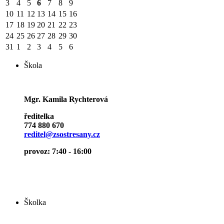
3
4
5
6
7
8
9
10
11
12
13
14
15
16
17
18
19
20
21
22
23
24
25
26
27
28
29
30
31
1
2
3
4
5
6
Škola
Mgr. Kamila Rychterová
ředitelka
774 880 670
reditel@zsostresany.cz
provoz: 7:40 - 16:00
Školka