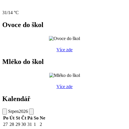
31/14 °C
Ovoce do škol
Více zde
Mléko do škol
Více zde
Kalendář
Srpen
2026
Po
Út
St
Čt
Pá
So
Ne
27
28
29
30
31
1
2