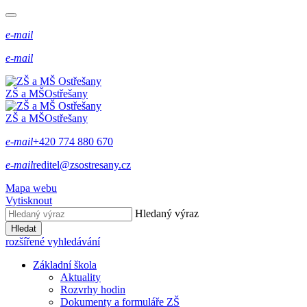
e-mail
e-mail
ZŠ a MŠ
Ostřešany
ZŠ a MŠ
Ostřešany
e-mail
+420 774 880 670
e-mail
reditel@zsostresany.cz
Mapa webu
Vytisknout
Hledaný výraz
Hledat
rozšířené vyhledávání
Základní škola
Aktuality
Rozvrhy hodin
Dokumenty a formuláře ZŠ