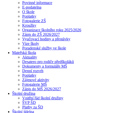
Povinné informace
E-podatelna
O škole
Poplatky
Fotogalerie ZŠ
Kroužky
Organizace školního roku 2025⁄2026
Zápis do ZŠ 2026⁄2027
Vyučovací hodiny a přestávky
Vize školy
Poradenské služby ve škole
Mateřská škola
Aktuality
Desatero pro rodiče předškoláků
Dokumenty a formuláře MŠ
Denní rozvrh
Poplatky
Zájmové aktivity
Fotogalerie MŠ
Zápis do MŠ 2026/2027
Školní družina
Vnitřní řád školní družiny
ŠVP ŠD
Platby za ŠD
Školní jídelna