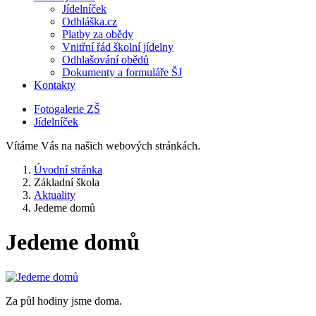
Jídelníček
Odhláška.cz
Platby za obědy
Vnitřní řád školní jídelny
Odhlašování obědů
Dokumenty a formuláře ŠJ
Kontakty
Fotogalerie ZŠ
Jídelníček
Vítáme Vás na našich webových stránkách.
Úvodní stránka
Základní škola
Aktuality
Jedeme domů
Jedeme domů
Za půl hodiny jsme doma.