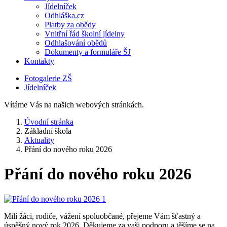
Jídelníček
Odhláška.cz
Platby za obědy
Vnitřní řád školní jídelny
Odhlašování obědů
Dokumenty a formuláře ŠJ
Kontakty
Fotogalerie ZŠ
Jídelníček
Vítáme Vás na našich webových stránkách.
Úvodní stránka
Základní škola
Aktuality
Přání do nového roku 2026
Přání do nového roku 2026
Milí žáci, rodiče, vážení spoluobčané, přejeme Vám šťastný a
úspěšný nový rok 2026. Děkujeme za vaši podporu a těšíme se na