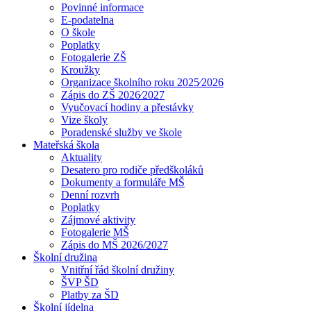
Povinné informace
E-podatelna
O škole
Poplatky
Fotogalerie ZŠ
Kroužky
Organizace školního roku 2025⁄2026
Zápis do ZŠ 2026⁄2027
Vyučovací hodiny a přestávky
Vize školy
Poradenské služby ve škole
Mateřská škola
Aktuality
Desatero pro rodiče předškoláků
Dokumenty a formuláře MŠ
Denní rozvrh
Poplatky
Zájmové aktivity
Fotogalerie MŠ
Zápis do MŠ 2026/2027
Školní družina
Vnitřní řád školní družiny
ŠVP ŠD
Platby za ŠD
Školní jídelna