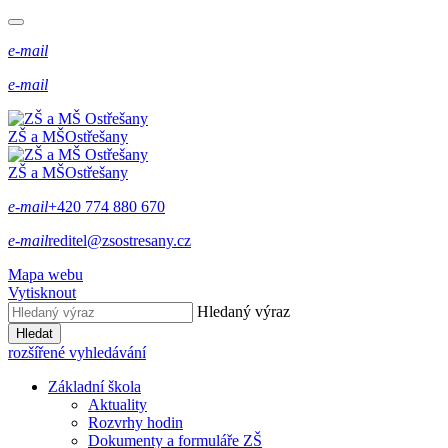
e-mail
e-mail
ZŠ a MŠ
Ostřešany
ZŠ a MŠ
Ostřešany
e-mail
+420 774 880 670
e-mail
reditel@zsostresany.cz
Mapa webu
Vytisknout
Hledaný výraz
Hledat
rozšířené vyhledávání
Základní škola
Aktuality
Rozvrhy hodin
Dokumenty a formuláře ZŠ