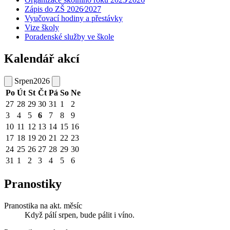
Zápis do ZŠ 2026⁄2027
Vyučovací hodiny a přestávky
Vize školy
Poradenské služby ve škole
Kalendář akcí
Srpen
2026
Po
Út
St
Čt
Pá
So
Ne
27
28
29
30
31
1
2
3
4
5
6
7
8
9
10
11
12
13
14
15
16
17
18
19
20
21
22
23
24
25
26
27
28
29
30
31
1
2
3
4
5
6
Pranostiky
Pranostika na akt. měsíc
Když pálí srpen, bude pálit i víno.