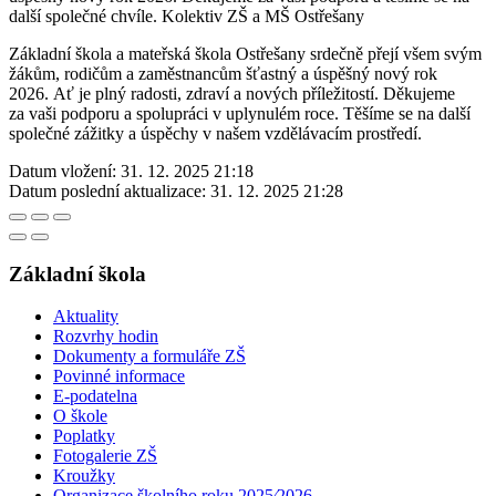
další společné chvíle. Kolektiv ZŠ a MŠ Ostřešany
Základní škola a mateřská škola Ostřešany srdečně přejí všem svým
žákům, rodičům a zaměstnancům šťastný a úspěšný nový rok
2026. Ať je plný radosti, zdraví a nových příležitostí. Děkujeme
za vaši podporu a spolupráci v uplynulém roce. Těšíme se na další
společné zážitky a úspěchy v našem vzdělávacím prostředí.
Datum vložení:
31. 12. 2025 21:18
Datum poslední aktualizace:
31. 12. 2025 21:28
Základní škola
Aktuality
Rozvrhy hodin
Dokumenty a formuláře ZŠ
Povinné informace
E-podatelna
O škole
Poplatky
Fotogalerie ZŠ
Kroužky
Organizace školního roku 2025⁄2026