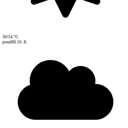
30/14 °C
pondělí
10. 8.