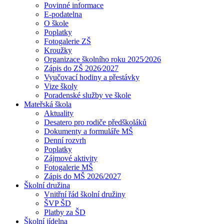
Povinné informace
E-podatelna
O škole
Poplatky
Fotogalerie ZŠ
Kroužky
Organizace školního roku 2025⁄2026
Zápis do ZŠ 2026⁄2027
Vyučovací hodiny a přestávky
Vize školy
Poradenské služby ve škole
Mateřská škola
Aktuality
Desatero pro rodiče předškoláků
Dokumenty a formuláře MŠ
Denní rozvrh
Poplatky
Zájmové aktivity
Fotogalerie MŠ
Zápis do MŠ 2026/2027
Školní družina
Vnitřní řád školní družiny
ŠVP ŠD
Platby za ŠD
Školní jídelna