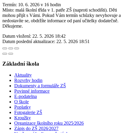
Termín: 10. 6. 2026 v 16 hodin
Místo: malá školní třída v 1. patře ZŠ (naproti schodišti). Děti
mohou přijít s Vámi. Pokud Vám termín schůzky nevyhovuje a
nedostavíte se, obdržíte informace od paní učitelky dodatečně.
Děkujeme.
Datum vložení:
22. 5. 2026 18:42
Datum poslední aktualizace:
22. 5. 2026 18:51
Základní škola
Aktuality
Rozvrhy hodin
Dokumenty a formuláře ZŠ
Povinné informace
E-podatelna
O škole
Poplatky
Fotogalerie ZŠ
Kroužky
Organizace školního roku 2025⁄2026
Zápis do ZŠ 2026⁄2027