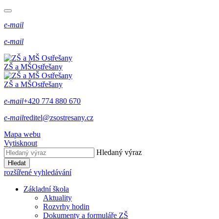
e-mail
e-mail
ZŠ a MŠ
Ostřešany
ZŠ a MŠ
Ostřešany
e-mail
+420 774 880 670
e-mail
reditel@zsostresany.cz
Mapa webu
Vytisknout
Hledaný výraz
Hledat
rozšířené vyhledávání
Základní škola
Aktuality
Rozvrhy hodin
Dokumenty a formuláře ZŠ