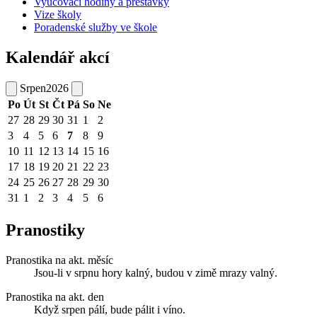
Vyučovací hodiny a přestávky
Vize školy
Poradenské služby ve škole
Kalendář akcí
Srpen
2026
Po
Út
St
Čt
Pá
So
Ne
27
28
29
30
31
1
2
3
4
5
6
7
8
9
10
11
12
13
14
15
16
17
18
19
20
21
22
23
24
25
26
27
28
29
30
31
1
2
3
4
5
6
Pranostiky
Pranostika na akt. měsíc
Jsou-li v srpnu hory kalný, budou v zimě mrazy valný.
Pranostika na akt. den
Když srpen pálí, bude pálit i víno.