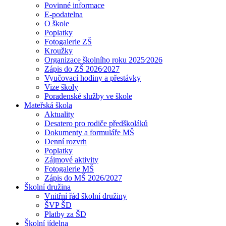
Povinné informace
E-podatelna
O škole
Poplatky
Fotogalerie ZŠ
Kroužky
Organizace školního roku 2025⁄2026
Zápis do ZŠ 2026⁄2027
Vyučovací hodiny a přestávky
Vize školy
Poradenské služby ve škole
Mateřská škola
Aktuality
Desatero pro rodiče předškoláků
Dokumenty a formuláře MŠ
Denní rozvrh
Poplatky
Zájmové aktivity
Fotogalerie MŠ
Zápis do MŠ 2026/2027
Školní družina
Vnitřní řád školní družiny
ŠVP ŠD
Platby za ŠD
Školní jídelna