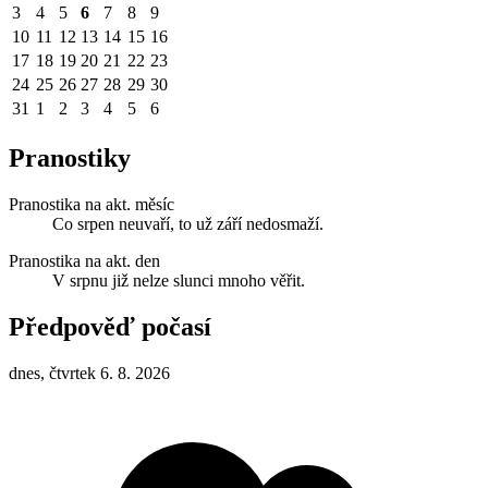
3
4
5
6
7
8
9
10
11
12
13
14
15
16
17
18
19
20
21
22
23
24
25
26
27
28
29
30
31
1
2
3
4
5
6
Pranostiky
Pranostika na akt. měsíc
Co srpen neuvaří, to už září nedosmaží.
Pranostika na akt. den
V srpnu již nelze slunci mnoho věřit.
Předpověď počasí
dnes, čtvrtek 6. 8. 2026