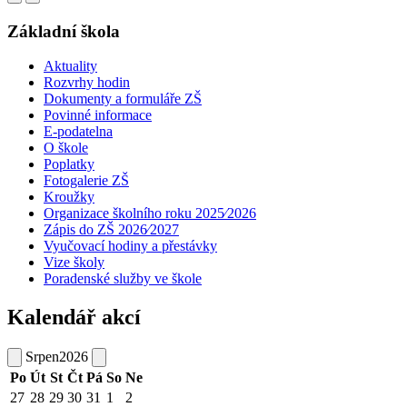
Základní škola
Aktuality
Rozvrhy hodin
Dokumenty a formuláře ZŠ
Povinné informace
E-podatelna
O škole
Poplatky
Fotogalerie ZŠ
Kroužky
Organizace školního roku 2025⁄2026
Zápis do ZŠ 2026⁄2027
Vyučovací hodiny a přestávky
Vize školy
Poradenské služby ve škole
Kalendář akcí
Srpen
2026
Po
Út
St
Čt
Pá
So
Ne
27
28
29
30
31
1
2