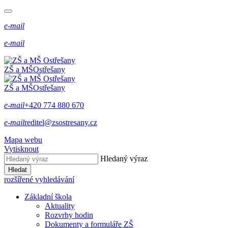
e-mail
e-mail
ZŠ a MŠ
Ostřešany
ZŠ a MŠ
Ostřešany
e-mail
+420 774 880 670
e-mail
reditel@zsostresany.cz
Mapa webu
Vytisknout
Hledaný výraz
Hledat
rozšířené vyhledávání
Základní škola
Aktuality
Rozvrhy hodin
Dokumenty a formuláře ZŠ