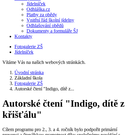
Jídelníček
Odhláška.cz
Platby za obědy
Vnitřní řád školní jídelny
Odhlašování obědů
Dokumenty a formuláře ŠJ
Kontakty
Fotogalerie ZŠ
Jídelníček
Vítáme Vás na našich webových stránkách.
Úvodní stránka
Základní škola
Fotogalerie ZŠ
Autorské čtení "Indigo, dítě z...
Autorské čtení "Indigo, dítě z
křišťálu"
Cílem programu pro 2., 3. a 4. ročník bylo podpořit primární
prevenci a čtenářskou gramotnost díky společnému povídání s