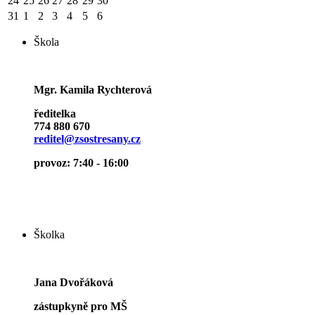
24
25
26
27
28
29
30
31
1
2
3
4
5
6
Škola
Mgr. Kamila Rychterová
ředitelka
774 880 670
reditel@zsostresany.cz
provoz: 7:40 - 16:00
Školka
Jana Dvořáková
zástupkyně pro MŠ