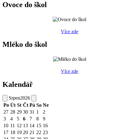
Ovoce do škol
Více zde
Mléko do škol
Více zde
Kalendář
Srpen
2026
Po
Út
St
Čt
Pá
So
Ne
27
28
29
30
31
1
2
3
4
5
6
7
8
9
10
11
12
13
14
15
16
17
18
19
20
21
22
23