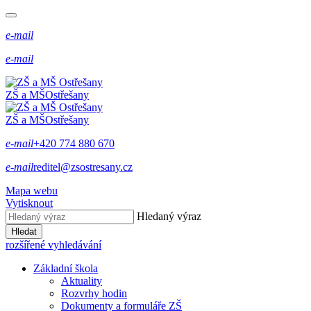
e-mail
e-mail
ZŠ a MŠ
Ostřešany
ZŠ a MŠ
Ostřešany
e-mail
+420 774 880 670
e-mail
reditel@zsostresany.cz
Mapa webu
Vytisknout
Hledaný výraz
Hledat
rozšířené vyhledávání
Základní škola
Aktuality
Rozvrhy hodin
Dokumenty a formuláře ZŠ