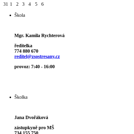
31
1
2
3
4
5
6
Škola
Mgr. Kamila Rychterová
ředitelka
774 880 670
reditel@zsostresany.cz
provoz: 7:40 - 16:00
Školka
Jana Dvořáková
zástupkyně pro MŠ
734 155 750