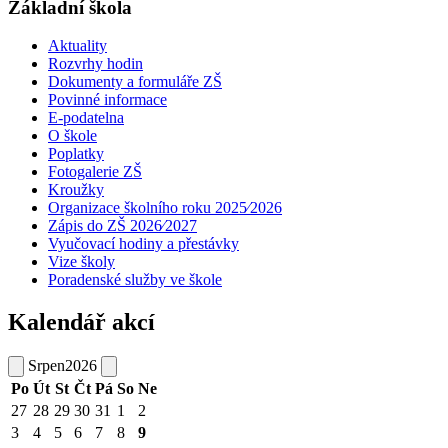
Základní škola
Aktuality
Rozvrhy hodin
Dokumenty a formuláře ZŠ
Povinné informace
E-podatelna
O škole
Poplatky
Fotogalerie ZŠ
Kroužky
Organizace školního roku 2025⁄2026
Zápis do ZŠ 2026⁄2027
Vyučovací hodiny a přestávky
Vize školy
Poradenské služby ve škole
Kalendář akcí
Srpen
2026
Po
Út
St
Čt
Pá
So
Ne
27
28
29
30
31
1
2
3
4
5
6
7
8
9