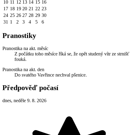
10
11
12
13
14
15
16
17
18
19
20
21
22
23
24
25
26
27
28
29
30
31
1
2
3
4
5
6
Pranostiky
Pranostika na akt. měsíc
Z počátku toho měsíce říká se, že opět studený vítr ze strnišť
fouká.
Pranostika na akt. den
Do svatého Vavřince nechval pšenice.
Předpověď počasí
dnes, neděle 9. 8. 2026