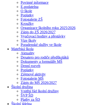
Povinné informace
E-podatelna
O škole
Poplatky
Fotogalerie ZŠ
Kroužky
Organizace školního roku 2025⁄2026
Zápis do ZŠ 2026⁄2027
Vyučovací hodiny a přestávky
Vize školy
Poradenské služby ve škole
Mateřská škola
Aktuality
Desatero pro rodiče předškoláků
Dokumenty a formuláře MŠ
Denní rozvrh
Poplatky
Zájmové aktivity
Fotogalerie MŠ
Zápis do MŠ 2026/2027
Školní družina
Vnitřní řád školní družiny
ŠVP ŠD
Platby za ŠD
Školní jídelna