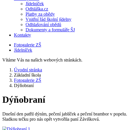
Jídelníček
Odhláška.cz
Platby za obědy
Vnitřní řád školní jídelny
Odhlašování obědů
Dokumenty a formuláře ŠJ
Kontakty
Fotogalerie ZŠ
Jídelníček
Vítáme Vás na našich webových stránkách.
Úvodní stránka
Základní škola
Fotogalerie ZŠ
Dýňobraní
Dýňobraní
Dnešní den patřil dýním, pečení jablíček a pečení brambor v popelu.
Sladkou tečku pro nás opět vytvořila paní Závišková.