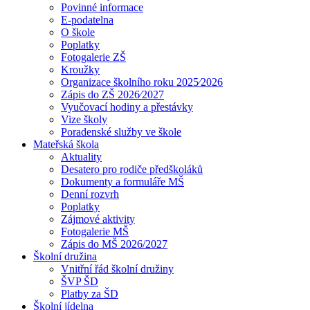
Povinné informace
E-podatelna
O škole
Poplatky
Fotogalerie ZŠ
Kroužky
Organizace školního roku 2025⁄2026
Zápis do ZŠ 2026⁄2027
Vyučovací hodiny a přestávky
Vize školy
Poradenské služby ve škole
Mateřská škola
Aktuality
Desatero pro rodiče předškoláků
Dokumenty a formuláře MŠ
Denní rozvrh
Poplatky
Zájmové aktivity
Fotogalerie MŠ
Zápis do MŠ 2026/2027
Školní družina
Vnitřní řád školní družiny
ŠVP ŠD
Platby za ŠD
Školní jídelna