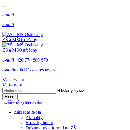
e-mail
e-mail
ZŠ a MŠ
Ostřešany
ZŠ a MŠ
Ostřešany
e-mail
+420 774 880 670
e-mail
reditel@zsostresany.cz
Mapa webu
Vytisknout
Hledaný výraz
Hledat
rozšířené vyhledávání
Základní škola
Aktuality
Rozvrhy hodin
Dokumenty a formuláře ZŠ