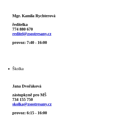
Mgr. Kamila Rychterová
ředitelka
774 880 670
reditel@zsostresany.cz
provoz: 7:40 - 16:00
Školka
Jana Dvořáková
zástupkyně pro MŠ
734 155 750
skolka@zsostresany.cz
provoz: 6:15 - 16:00