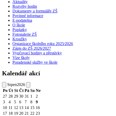
Aktuality
Rozvrhy hodin
Dokumenty a formuláře ZŠ
Povinné informace
E-podatelna
O škole
Poplatky
Fotogalerie ZŠ
Kroužky
Organizace školního roku 2025⁄2026
Zápis do ZŠ 2026⁄2027
Vyučovací hodiny a přestávky
Vize školy
Poradenské služby ve škole
Kalendář akcí
Srpen
2026
Po
Út
St
Čt
Pá
So
Ne
27
28
29
30
31
1
2
3
4
5
6
7
8
9
10
11
12
13
14
15
16
17
18
19
20
21
22
23