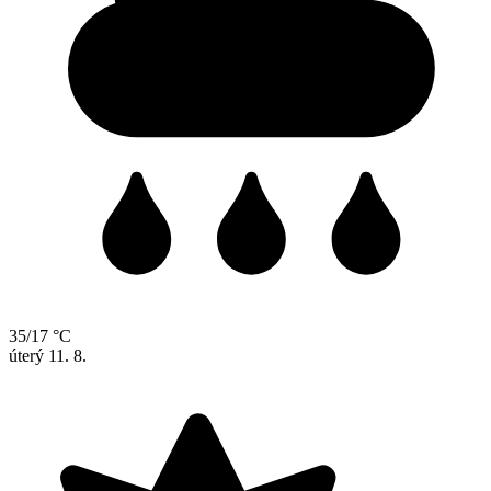
35/17 °C
úterý
11. 8.