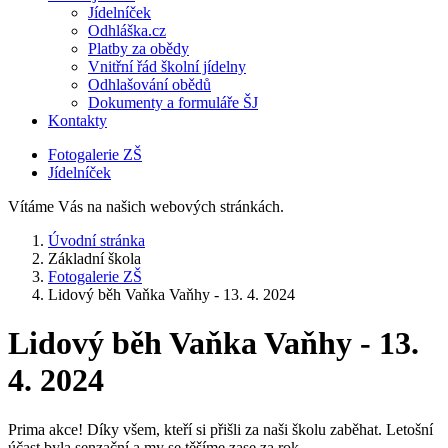
Jídelníček
Odhláška.cz
Platby za obědy
Vnitřní řád školní jídelny
Odhlašování obědů
Dokumenty a formuláře ŠJ
Kontakty
Fotogalerie ZŠ
Jídelníček
Vítáme Vás na našich webových stránkách.
Úvodní stránka
Základní škola
Fotogalerie ZŠ
Lidový běh Vaňka Vaňhy - 13. 4. 2024
Lidový běh Vaňka Vaňhy - 13.
4. 2024
Prima akce! Díky všem, kteří si přišli za naši školu zaběhat. Letošní
účast byla senzační a my se těšíme zase za rok.