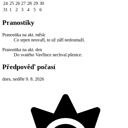
24
25
26
27
28
29
30
31
1
2
3
4
5
6
Pranostiky
Pranostika na akt. měsíc
Co srpen neuvaří, to už září nedosmaží.
Pranostika na akt. den
Do svatého Vavřince nechval pšenice.
Předpověď počasí
dnes, neděle 9. 8. 2026