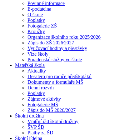
Povinné informace
E-podatelna
O škole
Poplatky
Fotogalerie ZŠ
Kroužky
Organizace školního roku 2025⁄2026
Zápis do ZŠ 2026⁄2027
Vyučovací hodiny a přestávky
Vize školy
Poradenské služby ve škole
Mateřská škola
Aktuality
Desatero pro rodiče předškoláků
Dokumenty a formuláře MŠ
Denní rozvrh
Poplatky
Zájmové aktivity
Fotogalerie MŠ
Zápis do MŠ 2026/2027
Školní družina
Vnitřní řád školní družiny
ŠVP ŠD
Platby za ŠD
Školní jídelna