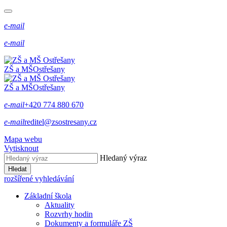
e-mail
e-mail
ZŠ a MŠ
Ostřešany
ZŠ a MŠ
Ostřešany
e-mail
+420 774 880 670
e-mail
reditel@zsostresany.cz
Mapa webu
Vytisknout
Hledaný výraz
Hledat
rozšířené vyhledávání
Základní škola
Aktuality
Rozvrhy hodin
Dokumenty a formuláře ZŠ