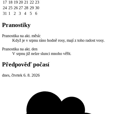
17
18
19
20
21
22
23
24
25
26
27
28
29
30
31
1
2
3
4
5
6
Pranostiky
Pranostika na akt. měsíc
Když je v srpnu ráno hodně rosy, mají z toho radost vosy.
Pranostika na akt. den
V srpnu již nelze slunci mnoho věřit.
Předpověď počasí
dnes, čtvrtek 6. 8. 2026