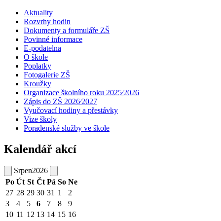
Aktuality
Rozvrhy hodin
Dokumenty a formuláře ZŠ
Povinné informace
E-podatelna
O škole
Poplatky
Fotogalerie ZŠ
Kroužky
Organizace školního roku 2025⁄2026
Zápis do ZŠ 2026⁄2027
Vyučovací hodiny a přestávky
Vize školy
Poradenské služby ve škole
Kalendář akcí
Srpen
2026
Po
Út
St
Čt
Pá
So
Ne
27
28
29
30
31
1
2
3
4
5
6
7
8
9
10
11
12
13
14
15
16