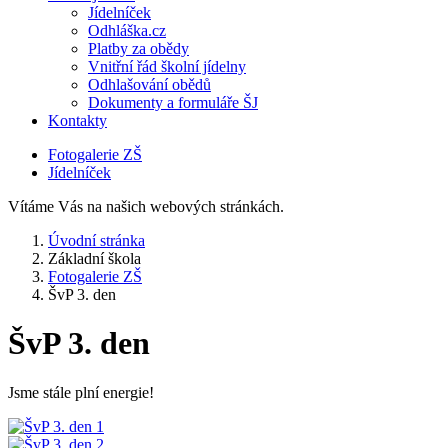
Jídelníček
Odhláška.cz
Platby za obědy
Vnitřní řád školní jídelny
Odhlašování obědů
Dokumenty a formuláře ŠJ
Kontakty
Fotogalerie ZŠ
Jídelníček
Vítáme Vás na našich webových stránkách.
Úvodní stránka
Základní škola
Fotogalerie ZŠ
ŠvP 3. den
ŠvP 3. den
Jsme stále plní energie!