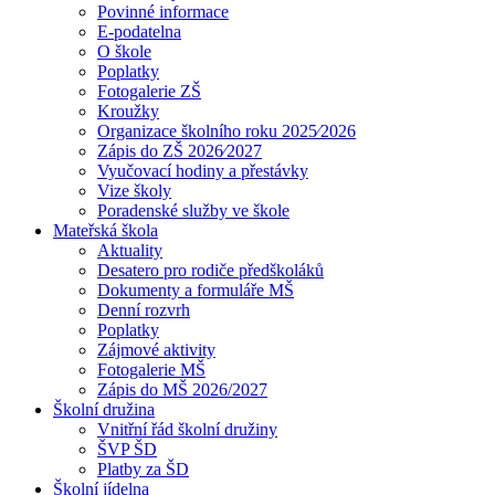
Povinné informace
E-podatelna
O škole
Poplatky
Fotogalerie ZŠ
Kroužky
Organizace školního roku 2025⁄2026
Zápis do ZŠ 2026⁄2027
Vyučovací hodiny a přestávky
Vize školy
Poradenské služby ve škole
Mateřská škola
Aktuality
Desatero pro rodiče předškoláků
Dokumenty a formuláře MŠ
Denní rozvrh
Poplatky
Zájmové aktivity
Fotogalerie MŠ
Zápis do MŠ 2026/2027
Školní družina
Vnitřní řád školní družiny
ŠVP ŠD
Platby za ŠD
Školní jídelna