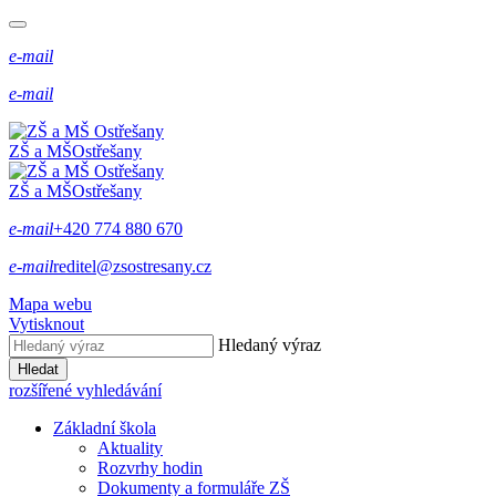
e-mail
e-mail
ZŠ a MŠ
Ostřešany
ZŠ a MŠ
Ostřešany
e-mail
+420 774 880 670
e-mail
reditel@zsostresany.cz
Mapa webu
Vytisknout
Hledaný výraz
Hledat
rozšířené vyhledávání
Základní škola
Aktuality
Rozvrhy hodin
Dokumenty a formuláře ZŠ