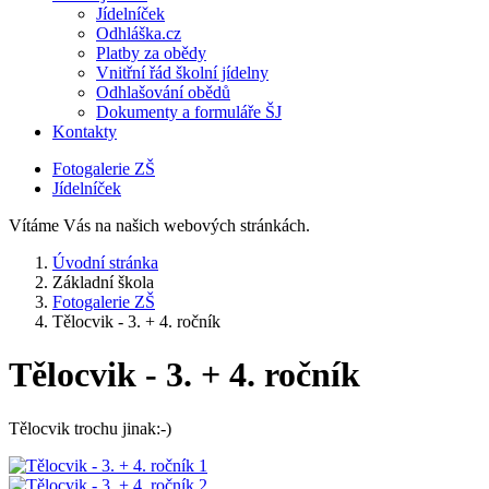
Jídelníček
Odhláška.cz
Platby za obědy
Vnitřní řád školní jídelny
Odhlašování obědů
Dokumenty a formuláře ŠJ
Kontakty
Fotogalerie ZŠ
Jídelníček
Vítáme Vás na našich webových stránkách.
Úvodní stránka
Základní škola
Fotogalerie ZŠ
Tělocvik - 3. + 4. ročník
Tělocvik - 3. + 4. ročník
Tělocvik trochu jinak:-)